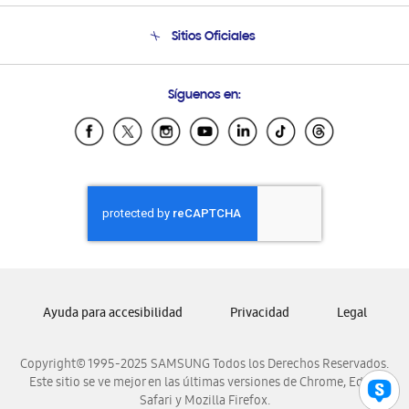
Condiciones de Compra
Soporte telefónico
Sitios Oficiales
Soporte vía eMail
Preguntas Frecuentes
Samsung Costa Rica
Síguenos en:
Samsung Ecuador
Samsung El Salvador
Samsung Guatemala
Samsung Honduras
Samsung Nicaragua
Samsung Panamá
Samsung República Dominicana
Samsung Venezuela
Ayuda para accesibilidad
Privacidad
Legal
Copyright© 1995-2025 SAMSUNG Todos los Derechos Reservados.
Este sitio se ve mejor en las últimas versiones de Chrome, Edge,
Safari y Mozilla Firefox.