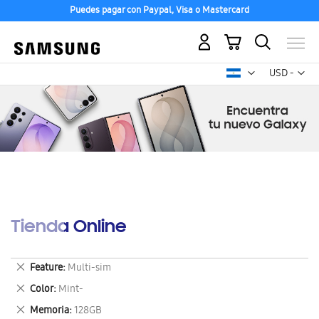
Puedes pagar con Paypal, Visa o Mastercard
Mi carrito
Mon
USD -
dólar
estadounid
Tienda Online
Eliminar
Feature
Multi-sim
este
Eliminar
Color
Mint-
artículo
este
Eliminar
Memoria
128GB
artículo