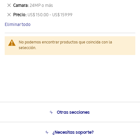
este
Eliminar
Camara
24MP o más
artículo
este
Eliminar
Precio
US$ 150.00 - US$ 159.99
artículo
este
Eliminar todo
artículo
No podemos encontrar productos que coincida con la
selección.
Otras secciones
Conócenos
¿Necesitas soporte?
Soporte