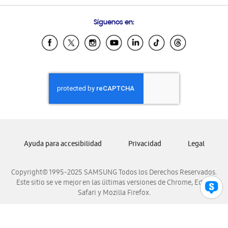
Preguntas Frecuentes
Samsung Costa Rica
Síguenos en:
Samsung Ecuador
Samsung El Salvador
Samsung Guatemala
Samsung Honduras
Samsung Nicaragua
Samsung Panamá
Samsung República Dominicana
Samsung Venezuela
Ayuda para accesibilidad
Privacidad
Legal
Copyright© 1995-2025 SAMSUNG Todos los Derechos Reservados.
Este sitio se ve mejor en las últimas versiones de Chrome, Edge,
Safari y Mozilla Firefox.