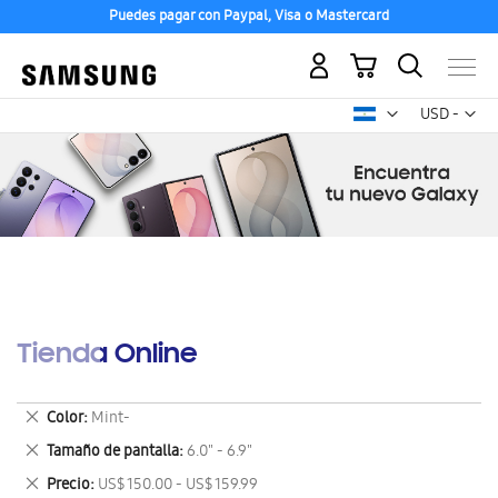
Puedes pagar con Paypal, Visa o Mastercard
Mi carrito
Mon
USD -
dólar
estadounid
Tienda Online
Eliminar
Color
Mint-
este
Eliminar
Tamaño de pantalla
6.0" - 6.9"
artículo
este
Eliminar
Precio
US$ 150.00 - US$ 159.99
artículo