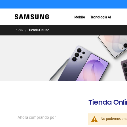
Mobile
Tecnología AI
Tienda Online
Inicio
Tienda Onl
Ahora comprando por
No podemos enco