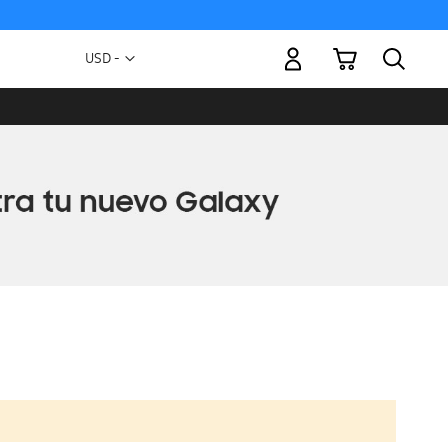
Mi carrito
Moneda
USD -
dólar
estadounidense