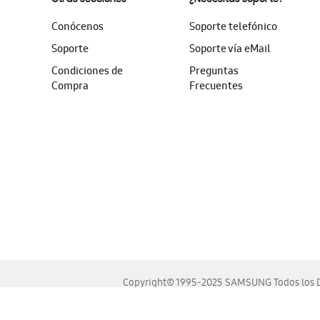
Conócenos
Soporte telefónico
Soporte
Soporte vía eMail
Condiciones de
Preguntas
Compra
Frecuentes
Copyright© 1995-2025 SAMSUNG Todos los D
Este sitio se ve mejor en las últimas versiones de Chrome