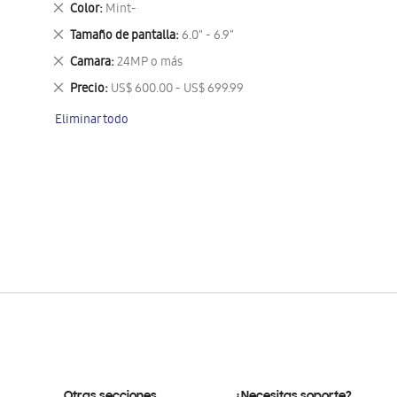
Eliminar
Color
Mint-
este
Eliminar
Tamaño de pantalla
6.0" - 6.9"
artículo
este
Eliminar
Camara
24MP o más
artículo
este
Eliminar
Precio
US$ 600.00 - US$ 699.99
artículo
este
Eliminar todo
artículo
Otras secciones
¿Necesitas soporte?