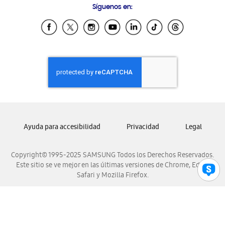
Síguenos en:
Samsung Ecuador
Samsung El Salvador
Samsung Guatemala
Samsung Honduras
Samsung Nicaragua
Samsung Panamá
Samsung República Dominicana
Samsung Venezuela
Ayuda para accesibilidad
Privacidad
Legal
Copyright© 1995-2025 SAMSUNG Todos los Derechos Reservados.
Este sitio se ve mejor en las últimas versiones de Chrome, Edge,
Safari y Mozilla Firefox.