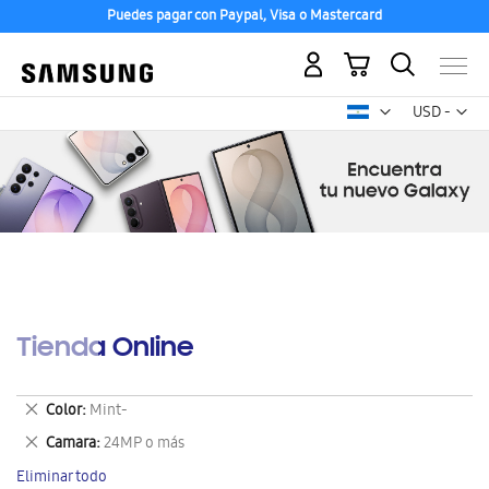
Puedes pagar con Paypal, Visa o Mastercard
Mi carrito
Mon
USD -
dólar
estadounid
Tienda Online
Eliminar
Color
Mint-
este
Eliminar
Camara
24MP o más
artículo
este
Eliminar todo
artículo