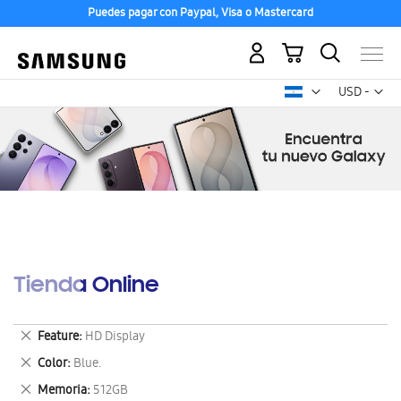
Puedes pagar con Paypal, Visa o Mastercard
Mi carrito
Mon
USD -
dólar
estadounid
Tienda Online
Eliminar
Feature
HD Display
este
Eliminar
Color
Blue.
artículo
este
Eliminar
Memoria
512GB
artículo