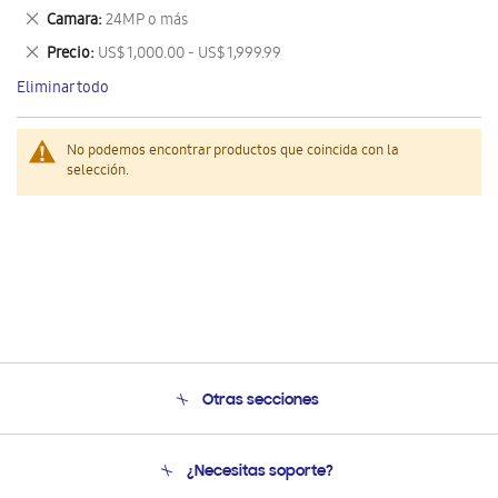
este
Eliminar
Camara
24MP o más
artículo
este
Eliminar
Precio
US$ 1,000.00 - US$ 1,999.99
artículo
este
Eliminar todo
artículo
No podemos encontrar productos que coincida con la
selección.
Otras secciones
Conócenos
¿Necesitas soporte?
Soporte