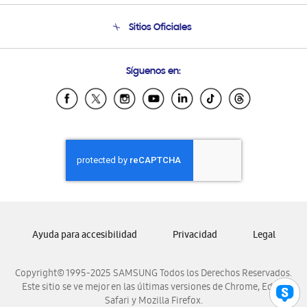
Condiciones de Compra
Soporte telefónico
Sitios Oficiales
Soporte vía eMail
Preguntas Frecuentes
Samsung Costa Rica
Síguenos en:
Samsung Ecuador
Samsung El Salvador
Samsung Guatemala
Samsung Honduras
Samsung Nicaragua
Samsung Panamá
Samsung República Dominicana
Samsung Venezuela
Ayuda para accesibilidad
Privacidad
Legal
Copyright© 1995-2025 SAMSUNG Todos los Derechos Reservados.
Este sitio se ve mejor en las últimas versiones de Chrome, Edge,
Safari y Mozilla Firefox.