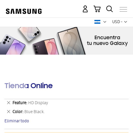
Mi carrito
Mon
USD -
dólar
estadounid
Tienda Online
Eliminar
Feature
HD Display
este
Eliminar
Color
Blue Black.
artículo
este
Eliminar todo
artículo