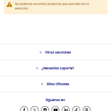
No podemos encontrar productos que coincida con la
selección.
Otras secciones
Conócenos
¿Necesitas soporte?
Soporte
Condiciones de Compra
Soporte telefónico
Sitios Oficiales
Soporte vía eMail
Preguntas Frecuentes
Samsung Costa Rica
Síguenos en:
Samsung Ecuador
Samsung El Salvador