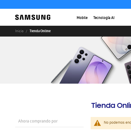
Mobile
Tecnología AI
Tienda Online
Inicio
Tienda Onl
Ahora comprando por
No podemos enco