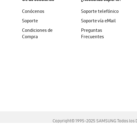
Conócenos
Soporte telefónico
Soporte
Soporte vía eMail
Condiciones de
Preguntas
Compra
Frecuentes
Copyright© 1995-2025 SAMSUNG Todos los D
Este sitio se ve mejor en las últimas versiones de Chrome