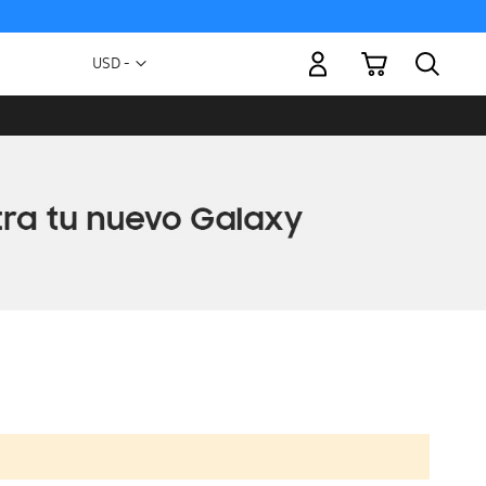
Mi carrito
Moneda
USD -
dólar
estadounidense