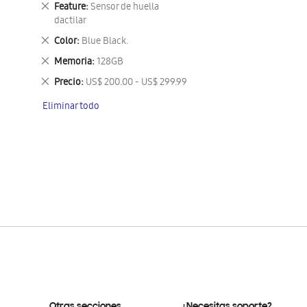
Eliminar
Feature
Sensor de huella
este
dactilar
artículo
Eliminar
Color
Blue Black.
este
Eliminar
Memoria
128GB
artículo
este
Eliminar
Precio
US$ 200.00 - US$ 299.99
artículo
este
Eliminar todo
artículo
Otras secciones
¿Necesitas soporte?