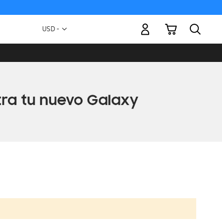
Mi carrito
Moneda
USD -
dólar
estadounidense