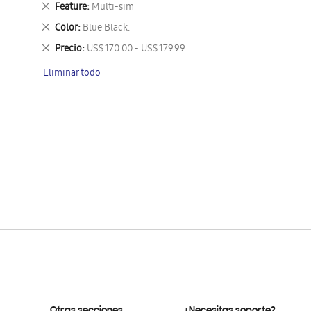
Eliminar
Feature
Multi-sim
este
Eliminar
Color
Blue Black.
artículo
este
Eliminar
Precio
US$ 170.00 - US$ 179.99
artículo
este
Eliminar todo
artículo
Otras secciones
¿Necesitas soporte?