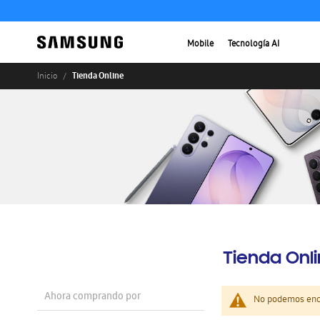
Mobile
Tecnología AI
Tienda Online
Inicio
Tienda Onl
Ahora comprando por
No podemos enco