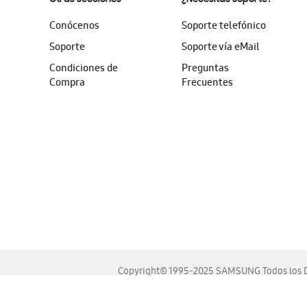
Conócenos
Soporte telefónico
Soporte
Soporte vía eMail
Condiciones de
Preguntas
Compra
Frecuentes
Copyright© 1995-2025 SAMSUNG Todos los D
Este sitio se ve mejor en las últimas versiones de Chrome