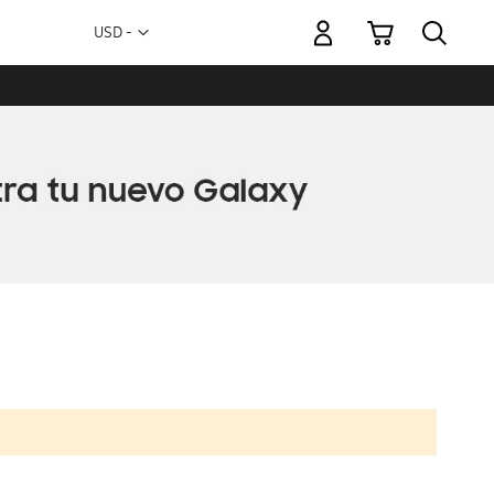
Mi carrito
Moneda
USD -
dólar
estadounidense