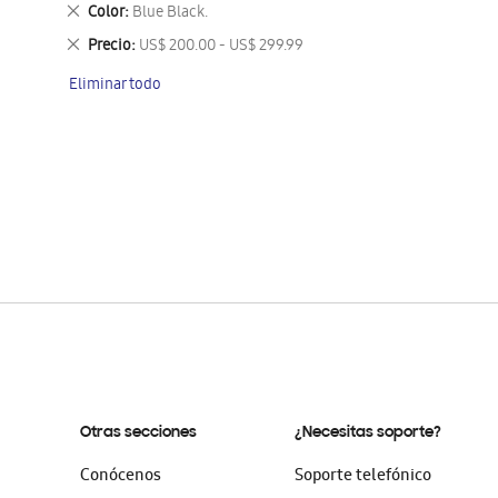
este
Eliminar
Color
Blue Black.
artículo
este
Eliminar
Precio
US$ 200.00 - US$ 299.99
artículo
este
Eliminar todo
artículo
Otras secciones
¿Necesitas soporte?
Conócenos
Soporte telefónico