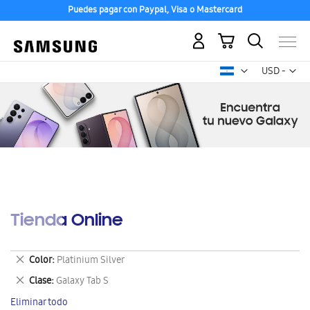
Puedes pagar con Paypal, Visa o Mastercard
Mi carrito
Mon
USD -
dólar
estadounid
Tienda Online
Eliminar
Color
Platinium Silver
este
Eliminar
Clase
Galaxy Tab S
artículo
este
Eliminar todo
artículo