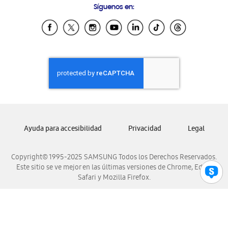
Síguenos en:
Samsung Ecuador
Samsung El Salvador
Samsung Guatemala
Samsung Honduras
Samsung Nicaragua
Samsung Panamá
Samsung República Dominicana
Samsung Venezuela
Ayuda para accesibilidad
Privacidad
Legal
Copyright© 1995-2025 SAMSUNG Todos los Derechos Reservados.
Este sitio se ve mejor en las últimas versiones de Chrome, Edge,
Safari y Mozilla Firefox.