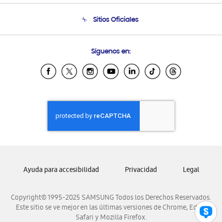
Condiciones de Compra
Soporte telefónico
Sitios Oficiales
Soporte vía eMail
Preguntas Frecuentes
Samsung Costa Rica
Síguenos en:
Samsung Ecuador
Samsung El Salvador
Samsung Guatemala
Samsung Honduras
Samsung Nicaragua
Samsung Panamá
Samsung República Dominicana
Samsung Venezuela
Ayuda para accesibilidad
Privacidad
Legal
Copyright© 1995-2025 SAMSUNG Todos los Derechos Reservados.
Este sitio se ve mejor en las últimas versiones de Chrome, Edge,
Safari y Mozilla Firefox.