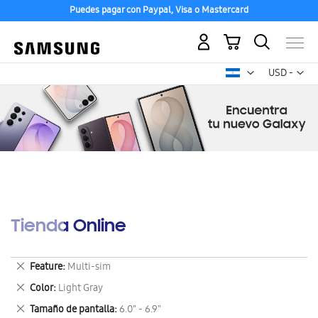
Puedes pagar con Paypal, Visa o Mastercard
Mi carrito
Mon
USD -
dólar
estadounid
Tienda Online
Eliminar
Feature
Multi-sim
este
Eliminar
Color
Light Gray
artículo
este
Eliminar
Tamaño de pantalla
6.0" - 6.9"
artículo