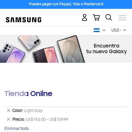
Puedes pagar con Paypal, Visa o Mastercard
Mi carrito
Mon
USD -
dólar
estadounid
Tienda Online
Eliminar
Color
Light Gray
este
Eliminar
Precio
US$ 150.00 - US$ 159.99
artículo
este
Eliminar todo
artículo