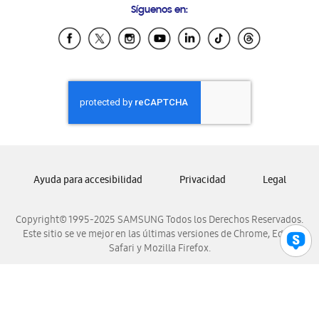
Síguenos en:
Samsung Ecuador
Samsung El Salvador
Samsung Guatemala
Samsung Honduras
Samsung Nicaragua
Samsung Panamá
Samsung República Dominicana
Samsung Venezuela
Ayuda para accesibilidad
Privacidad
Legal
Copyright© 1995-2025 SAMSUNG Todos los Derechos Reservados.
Este sitio se ve mejor en las últimas versiones de Chrome, Edge,
Safari y Mozilla Firefox.