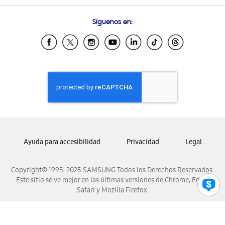
Preguntas Frecuentes
Samsung Costa Rica
Síguenos en:
Samsung Ecuador
Samsung El Salvador
Samsung Guatemala
Samsung Honduras
Samsung Nicaragua
Samsung Panamá
Samsung República Dominicana
Samsung Venezuela
Ayuda para accesibilidad
Privacidad
Legal
Copyright© 1995-2025 SAMSUNG Todos los Derechos Reservados.
Este sitio se ve mejor en las últimas versiones de Chrome, Edge,
Safari y Mozilla Firefox.