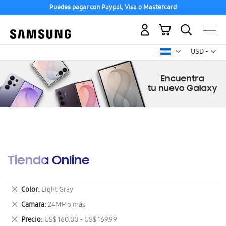
Puedes pagar con Paypal, Visa o Mastercard
Mi carrito
Mon
USD -
dólar
estadounid
Tienda Online
Eliminar
Color
Light Gray
este
Eliminar
Camara
24MP o más
artículo
este
Eliminar
Precio
US$ 160.00 - US$ 169.99
artículo