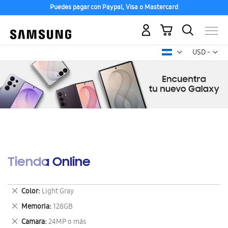
Puedes pagar con Paypal, Visa o Mastercard
Mi carrito
Mon
USD -
dólar
estadounid
Tienda Online
Eliminar
Color
Light Gray
este
Eliminar
Memoria
128GB
artículo
este
Eliminar
Camara
24MP o más
artículo