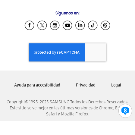
Preguntas Frecuentes
Samsung Costa Rica
Síguenos en:
Samsung Ecuador
Samsung El Salvador
Samsung Guatemala
Samsung Honduras
Samsung Nicaragua
Samsung Panamá
Samsung República Dominicana
Samsung Venezuela
Ayuda para accesibilidad
Privacidad
Legal
Copyright© 1995-2025 SAMSUNG Todos los Derechos Reservados.
Este sitio se ve mejor en las últimas versiones de Chrome, Edge,
Safari y Mozilla Firefox.