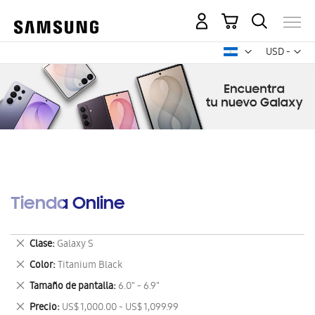
Mi carrito
Mon
USD -
dólar
estadounid
Tienda Online
Eliminar
Clase
Galaxy S
este
Eliminar
Color
Titanium Black
artículo
este
Eliminar
Tamaño de pantalla
6.0" - 6.9"
artículo
este
Eliminar
Precio
US$ 1,000.00 - US$ 1,099.99
artículo