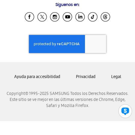
Síguenos en:
Samsung Ecuador
Samsung El Salvador
Samsung Guatemala
Samsung Honduras
Samsung Nicaragua
Samsung Panamá
Samsung República Dominicana
Samsung Venezuela
Ayuda para accesibilidad
Privacidad
Legal
Copyright© 1995-2025 SAMSUNG Todos los Derechos Reservados.
Este sitio se ve mejor en las últimas versiones de Chrome, Edge,
Safari y Mozilla Firefox.