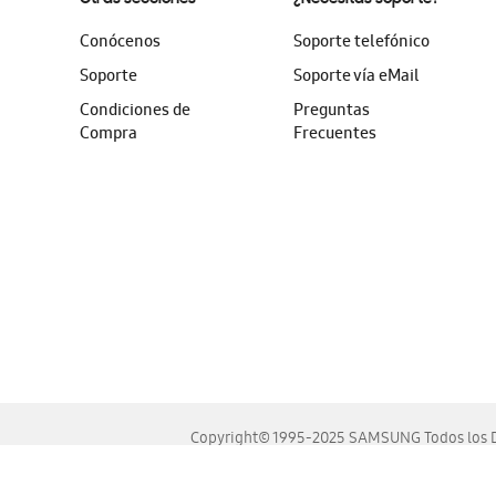
Conócenos
Soporte telefónico
Soporte
Soporte vía eMail
Condiciones de
Preguntas
Compra
Frecuentes
Copyright© 1995-2025 SAMSUNG Todos los D
Este sitio se ve mejor en las últimas versiones de Chrome