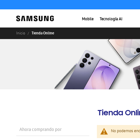
Mobile
Tecnología AI
Tienda Online
Inicio
Tienda Onl
Ahora comprando por
No podemos enco