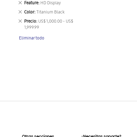
Eliminar
Feature
HD Display
este
Eliminar
Color
Titanium Black
artículo
este
Eliminar
Precio
US$ 1,000.00 - US$
artículo
este
1,999.99
artículo
Eliminar todo
Otras secciones
¿Necesitas soporte?