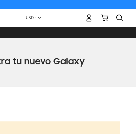
Mi carrito
Moneda
USD -
dólar
estadounidense