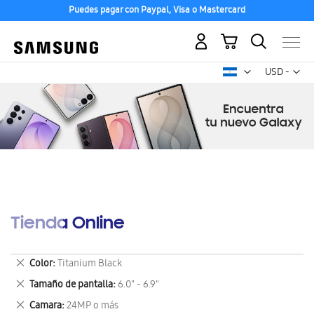
Puedes pagar con Paypal, Visa o Mastercard
Mi carrito
Mon
USD -
dólar
estadounid
Tienda Online
Eliminar
Color
Titanium Black
este
Eliminar
Tamaño de pantalla
6.0" - 6.9"
artículo
este
Eliminar
Camara
24MP o más
artículo