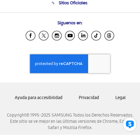
Sitios Oficiales
Soporte vía eMail
Preguntas Frecuentes
Samsung Costa Rica
Síguenos en:
Samsung Ecuador
Samsung El Salvador
Samsung Guatemala
Samsung Honduras
Samsung Nicaragua
Samsung Panamá
Samsung República Dominicana
Samsung Venezuela
Ayuda para accesibilidad
Privacidad
Legal
Copyright© 1995-2025 SAMSUNG Todos los Derechos Reservados.
Este sitio se ve mejor en las últimas versiones de Chrome, Edge,
Safari y Mozilla Firefox.