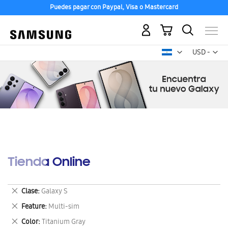
Puedes pagar con Paypal, Visa o Mastercard
Mi carrito
Mon
USD -
dólar
estadounid
Tienda Online
Eliminar
Clase
Galaxy S
este
Eliminar
Feature
Multi-sim
artículo
este
Eliminar
Color
Titanium Gray
artículo