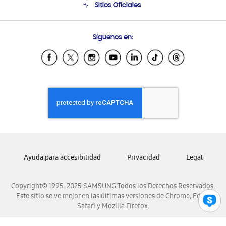
Sitios Oficiales
Soporte vía eMail
Preguntas Frecuentes
Samsung Costa Rica
Síguenos en:
Samsung Ecuador
Samsung El Salvador
Samsung Guatemala
Samsung Honduras
Samsung Nicaragua
Samsung Panamá
Samsung República Dominicana
Samsung Venezuela
Ayuda para accesibilidad
Privacidad
Legal
Copyright© 1995-2025 SAMSUNG Todos los Derechos Reservados.
Este sitio se ve mejor en las últimas versiones de Chrome, Edge,
Safari y Mozilla Firefox.