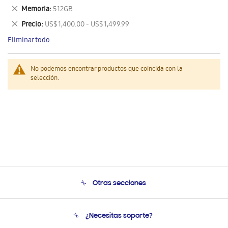
este
Eliminar
Memoria
512GB
artículo
este
Eliminar
Precio
US$ 1,400.00 - US$ 1,499.99
artículo
este
Eliminar todo
artículo
No podemos encontrar productos que coincida con la
selección.
Otras secciones
Conócenos
¿Necesitas soporte?
Soporte