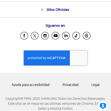
Condiciones de Compra
Soporte telefónico
Sitios Oficiales
Soporte vía eMail
Preguntas Frecuentes
Samsung Costa Rica
Síguenos en:
Samsung Ecuador
Samsung El Salvador
Samsung Guatemala
Samsung Honduras
Samsung Nicaragua
Samsung Panamá
Samsung República Dominicana
Samsung Venezuela
Ayuda para accesibilidad
Privacidad
Legal
Copyright© 1995-2025 SAMSUNG Todos los Derechos Reservados.
Este sitio se ve mejor en las últimas versiones de Chrome, Edge,
Safari y Mozilla Firefox.