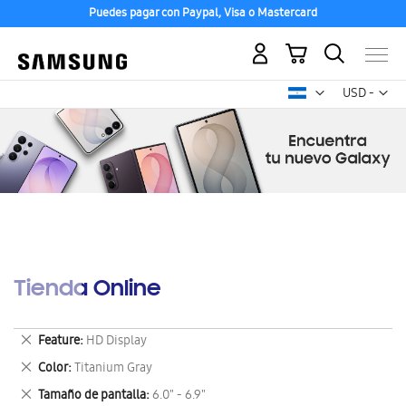
Puedes pagar con Paypal, Visa o Mastercard
Mi carrito
Mon
USD -
dólar
estadounid
Tienda Online
Eliminar
Feature
HD Display
este
Eliminar
Color
Titanium Gray
artículo
este
Eliminar
Tamaño de pantalla
6.0" - 6.9"
artículo