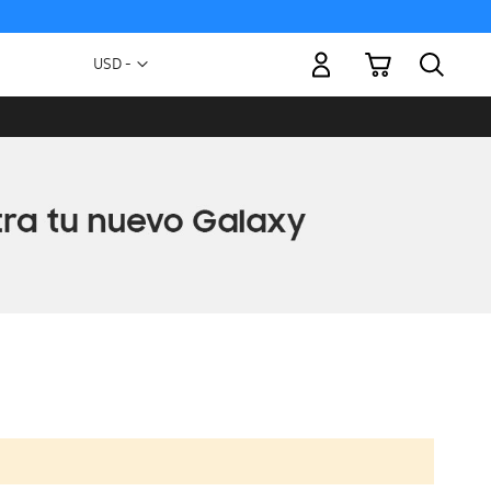
Mi carrito
Moneda
USD -
dólar
estadounidense