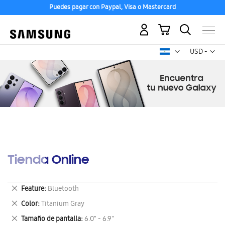
Puedes pagar con Paypal, Visa o Mastercard
Mi carrito
Mon
USD -
dólar
estadounid
Tienda Online
Eliminar
Feature
Bluetooth
este
Eliminar
Color
Titanium Gray
artículo
este
Eliminar
Tamaño de pantalla
6.0" - 6.9"
artículo