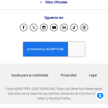
Sitios Oficiales
Soporte vía eMail
Preguntas Frecuentes
Samsung Costa Rica
Síguenos en:
Samsung Ecuador
Samsung El Salvador
Samsung Guatemala
Samsung Honduras
Samsung Nicaragua
Samsung Panamá
Samsung República Dominicana
Samsung Venezuela
Ayuda para accesibilidad
Privacidad
Legal
Copyright© 1995-2025 SAMSUNG Todos los Derechos Reservados.
Este sitio se ve mejor en las últimas versiones de Chrome, Edge,
Safari y Mozilla Firefox.