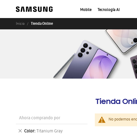
Mobile
Tecnología AI
Tienda Online
Inicio
Tienda Onl
Ahora comprando por
No podemos enco
Eliminar
Color
Titanium Gray