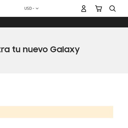
Mi carrito
Moneda
USD -
dólar
estadounidense