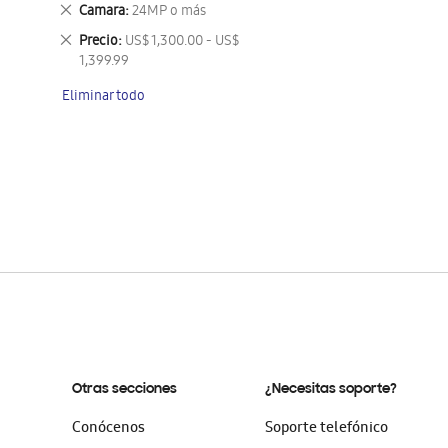
este
Eliminar
Camara
24MP o más
artículo
este
Eliminar
Precio
US$ 1,300.00 - US$
artículo
este
1,399.99
artículo
Eliminar todo
Otras secciones
¿Necesitas soporte?
Conócenos
Soporte telefónico