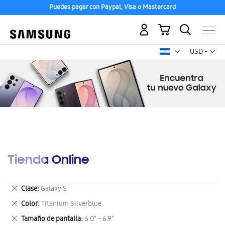
Puedes pagar con Paypal, Visa o Mastercard
Mi carrito
Mon
USD -
dólar
estadounid
Tienda Online
Eliminar
Clase
Galaxy S
este
Eliminar
Color
Titanium Silverblue
artículo
este
Eliminar
Tamaño de pantalla
6.0" - 6.9"
artículo