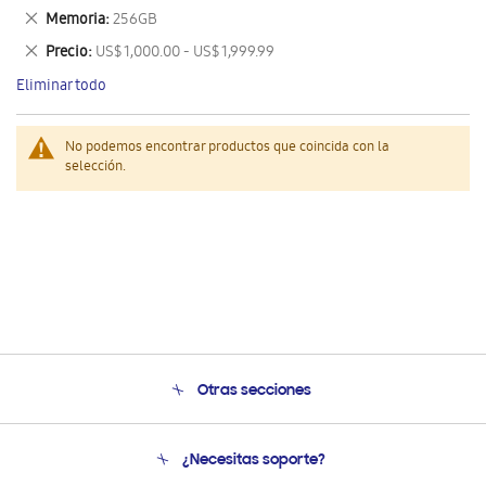
este
Eliminar
Memoria
256GB
artículo
este
Eliminar
Precio
US$ 1,000.00 - US$ 1,999.99
artículo
este
Eliminar todo
artículo
No podemos encontrar productos que coincida con la
selección.
Otras secciones
Conócenos
¿Necesitas soporte?
Soporte