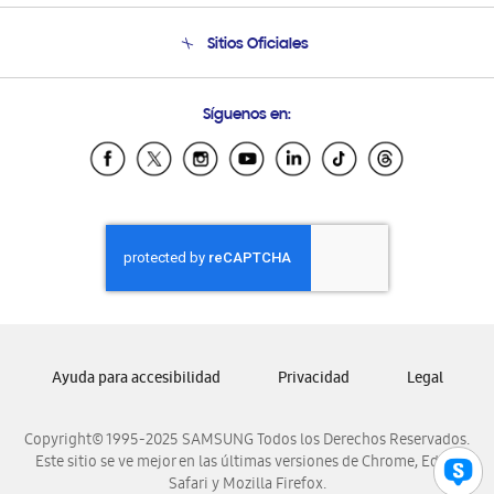
Condiciones de Compra
Soporte telefónico
Sitios Oficiales
Soporte vía eMail
Preguntas Frecuentes
Samsung Costa Rica
Síguenos en:
Samsung Ecuador
Samsung El Salvador
Samsung Guatemala
Samsung Honduras
Samsung Nicaragua
Samsung Panamá
Samsung República Dominicana
Samsung Venezuela
Ayuda para accesibilidad
Privacidad
Legal
Copyright© 1995-2025 SAMSUNG Todos los Derechos Reservados.
Este sitio se ve mejor en las últimas versiones de Chrome, Edge,
Safari y Mozilla Firefox.