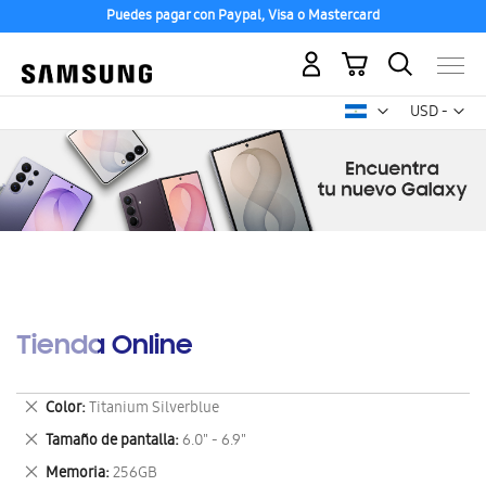
Puedes pagar con Paypal, Visa o Mastercard
Mi carrito
Mon
USD -
dólar
estadounid
Tienda Online
Eliminar
Color
Titanium Silverblue
este
Eliminar
Tamaño de pantalla
6.0" - 6.9"
artículo
este
Eliminar
Memoria
256GB
artículo