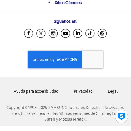
Sitios Oficiales
Soporte vía eMail
Preguntas Frecuentes
Samsung Costa Rica
Síguenos en:
Samsung Ecuador
Samsung El Salvador
Samsung Guatemala
Samsung Honduras
Samsung Nicaragua
Samsung Panamá
Samsung República Dominicana
Samsung Venezuela
Ayuda para accesibilidad
Privacidad
Legal
Copyright© 1995-2025 SAMSUNG Todos los Derechos Reservados.
Este sitio se ve mejor en las últimas versiones de Chrome, Edge,
Safari y Mozilla Firefox.