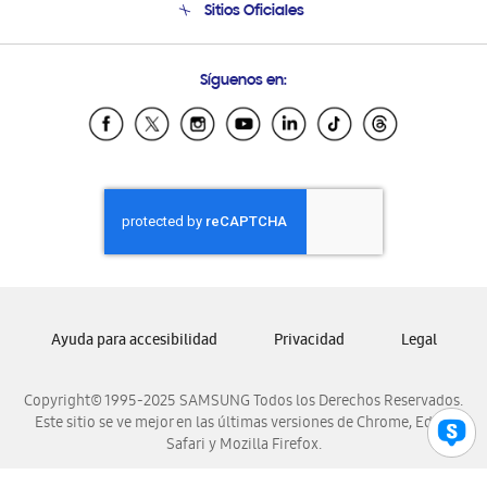
Sitios Oficiales
Soporte vía eMail
Preguntas Frecuentes
Samsung Costa Rica
Síguenos en:
Samsung Ecuador
Samsung El Salvador
Samsung Guatemala
Samsung Honduras
Samsung Nicaragua
Samsung Panamá
Samsung República Dominicana
Samsung Venezuela
Ayuda para accesibilidad
Privacidad
Legal
Copyright© 1995-2025 SAMSUNG Todos los Derechos Reservados.
Este sitio se ve mejor en las últimas versiones de Chrome, Edge,
Safari y Mozilla Firefox.