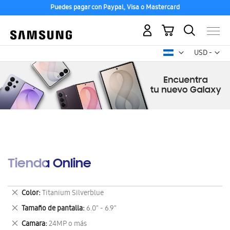
Puedes pagar con Paypal, Visa o Mastercard
Mi carrito
Mon
USD -
dólar
estadounid
Tienda Online
Eliminar
Color
Titanium Silverblue
este
Eliminar
Tamaño de pantalla
6.0" - 6.9"
artículo
este
Eliminar
Camara
24MP o más
artículo