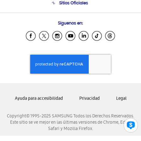
Sitios Oficiales
Soporte vía eMail
Preguntas Frecuentes
Samsung Costa Rica
Síguenos en:
Samsung Ecuador
Samsung El Salvador
Samsung Guatemala
Samsung Honduras
Samsung Nicaragua
Samsung Panamá
Samsung República Dominicana
Samsung Venezuela
Ayuda para accesibilidad
Privacidad
Legal
Copyright© 1995-2025 SAMSUNG Todos los Derechos Reservados.
Este sitio se ve mejor en las últimas versiones de Chrome, Edge,
Safari y Mozilla Firefox.