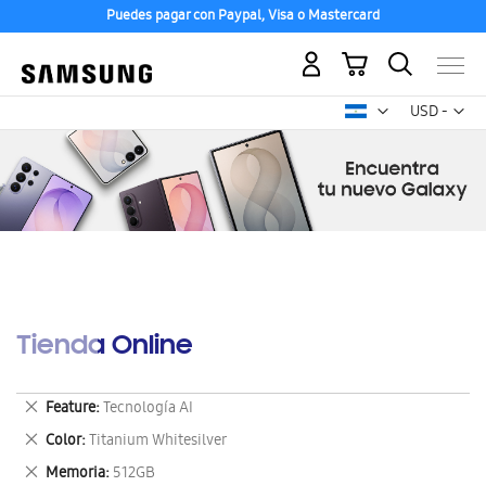
Puedes pagar con Paypal, Visa o Mastercard
Mi carrito
Mon
USD -
dólar
estadounid
Tienda Online
Eliminar
Feature
Tecnología AI
este
Eliminar
Color
Titanium Whitesilver
artículo
este
Eliminar
Memoria
512GB
artículo