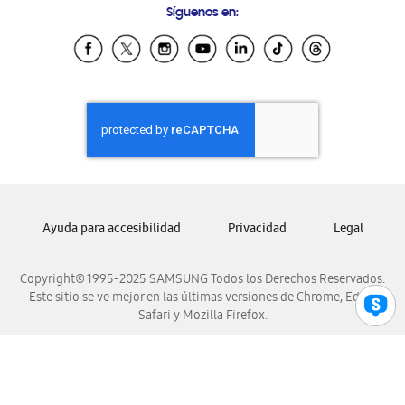
Síguenos en:
Samsung Ecuador
Samsung El Salvador
Samsung Guatemala
Samsung Honduras
Samsung Nicaragua
Samsung Panamá
Samsung República Dominicana
Samsung Venezuela
Ayuda para accesibilidad
Privacidad
Legal
Copyright© 1995-2025 SAMSUNG Todos los Derechos Reservados.
Este sitio se ve mejor en las últimas versiones de Chrome, Edge,
Safari y Mozilla Firefox.