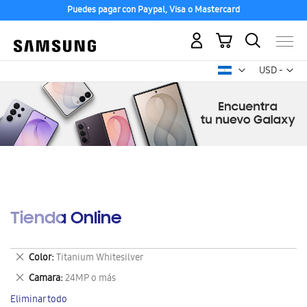
Puedes pagar con Paypal, Visa o Mastercard
Mi carrito
Mon
USD -
dólar
estadounid
Tienda Online
Eliminar
Color
Titanium Whitesilver
este
Eliminar
Camara
24MP o más
artículo
este
Eliminar todo
artículo