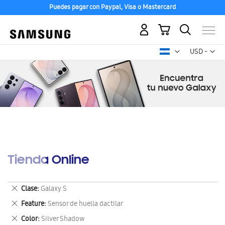
Puedes pagar con Paypal, Visa o Mastercard
Mi carrito
Mon
USD -
dólar
estadounid
Tienda Online
Eliminar
Clase
Galaxy S
este
Eliminar
Feature
Sensor de huella dactilar
artículo
este
Eliminar
Color
Silver Shadow
artículo