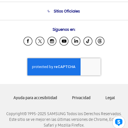
Condiciones de Compra
Soporte telefónico
Sitios Oficiales
Soporte vía eMail
Preguntas Frecuentes
Samsung Costa Rica
Síguenos en:
Samsung Ecuador
Samsung El Salvador
Samsung Guatemala
Samsung Honduras
Samsung Nicaragua
Samsung Panamá
Samsung República Dominicana
Samsung Venezuela
Ayuda para accesibilidad
Privacidad
Legal
Copyright© 1995-2025 SAMSUNG Todos los Derechos Reservados.
Este sitio se ve mejor en las últimas versiones de Chrome, Edge,
Safari y Mozilla Firefox.