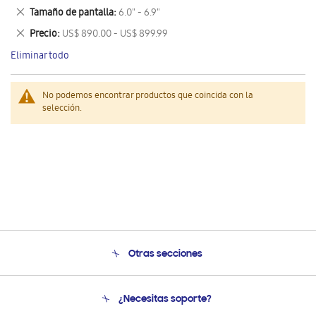
este
Eliminar
Tamaño de pantalla
6.0" - 6.9"
artículo
este
Eliminar
Precio
US$ 890.00 - US$ 899.99
artículo
este
Eliminar todo
artículo
No podemos encontrar productos que coincida con la
selección.
Otras secciones
Conócenos
¿Necesitas soporte?
Soporte