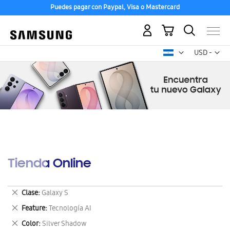
Puedes pagar con Paypal, Visa o Mastercard
Mi carrito
Mon
USD -
dólar
estadounid
Tienda Online
Eliminar
Clase
Galaxy S
este
Eliminar
Feature
Tecnología AI
artículo
este
Eliminar
Color
Silver Shadow
artículo