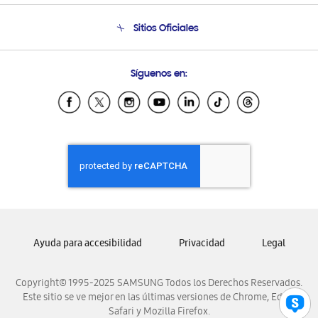
Condiciones de Compra
Soporte telefónico
Sitios Oficiales
Soporte vía eMail
Preguntas Frecuentes
Samsung Costa Rica
Síguenos en:
Samsung Ecuador
Samsung El Salvador
Samsung Guatemala
Samsung Honduras
Samsung Nicaragua
Samsung Panamá
Samsung República Dominicana
Samsung Venezuela
Ayuda para accesibilidad
Privacidad
Legal
Copyright© 1995-2025 SAMSUNG Todos los Derechos Reservados.
Este sitio se ve mejor en las últimas versiones de Chrome, Edge,
Safari y Mozilla Firefox.