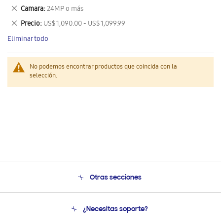
este
Eliminar
Camara
24MP o más
artículo
este
Eliminar
Precio
US$ 1,090.00 - US$ 1,099.99
artículo
este
Eliminar todo
artículo
No podemos encontrar productos que coincida con la
selección.
Otras secciones
Conócenos
¿Necesitas soporte?
Soporte