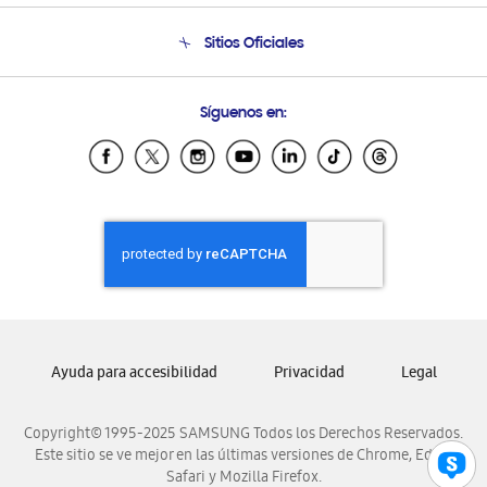
Condiciones de Compra
Soporte telefónico
Sitios Oficiales
Soporte vía eMail
Preguntas Frecuentes
Samsung Costa Rica
Síguenos en:
Samsung Ecuador
Samsung El Salvador
Samsung Guatemala
Samsung Honduras
Samsung Nicaragua
Samsung Panamá
Samsung República Dominicana
Samsung Venezuela
Ayuda para accesibilidad
Privacidad
Legal
Copyright© 1995-2025 SAMSUNG Todos los Derechos Reservados.
Este sitio se ve mejor en las últimas versiones de Chrome, Edge,
Safari y Mozilla Firefox.