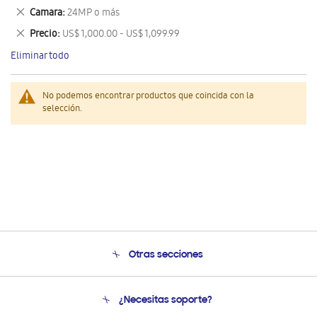
este
Eliminar
Camara
24MP o más
artículo
este
Eliminar
Precio
US$ 1,000.00 - US$ 1,099.99
artículo
este
Eliminar todo
artículo
No podemos encontrar productos que coincida con la
selección.
Otras secciones
Conócenos
¿Necesitas soporte?
Soporte