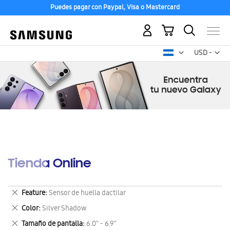
Puedes pagar con Paypal, Visa o Mastercard
Mi carrito
Mon
USD -
dólar
estadounid
Tienda Online
Eliminar
Feature
Sensor de huella dactilar
este
Eliminar
Color
Silver Shadow
artículo
este
Eliminar
Tamaño de pantalla
6.0" - 6.9"
artículo