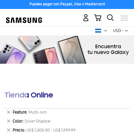
Puedes pagar con Paypal, Visa o Mastercard
Mi carrito
Mon
USD -
dólar
estadounid
Tienda Online
Eliminar
Feature
Multi-sim
este
Eliminar
Color
Silver Shadow
artículo
este
Eliminar
Precio
US$ 1,000.00 - US$ 1,999.99
artículo