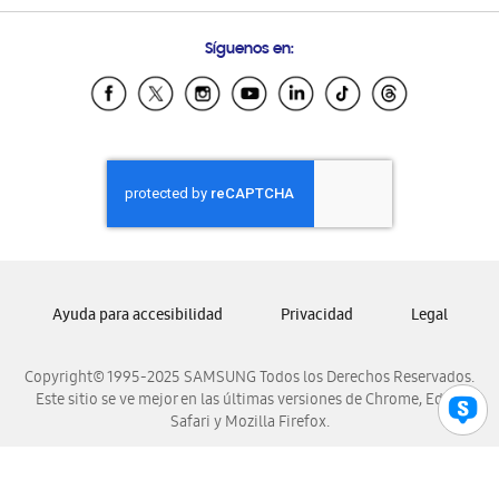
Preguntas Frecuentes
Samsung Costa Rica
Síguenos en:
Samsung Ecuador
Samsung El Salvador
Samsung Guatemala
Samsung Honduras
Samsung Nicaragua
Samsung Panamá
Samsung República Dominicana
Samsung Venezuela
Ayuda para accesibilidad
Privacidad
Legal
Copyright© 1995-2025 SAMSUNG Todos los Derechos Reservados.
Este sitio se ve mejor en las últimas versiones de Chrome, Edge,
Safari y Mozilla Firefox.