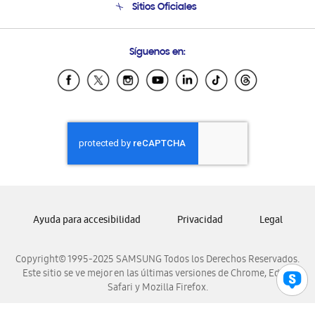
Sitios Oficiales
Soporte vía eMail
Preguntas Frecuentes
Samsung Costa Rica
Síguenos en:
Samsung Ecuador
Samsung El Salvador
Samsung Guatemala
Samsung Honduras
Samsung Nicaragua
Samsung Panamá
Samsung República Dominicana
Samsung Venezuela
Ayuda para accesibilidad
Privacidad
Legal
Copyright© 1995-2025 SAMSUNG Todos los Derechos Reservados.
Este sitio se ve mejor en las últimas versiones de Chrome, Edge,
Safari y Mozilla Firefox.