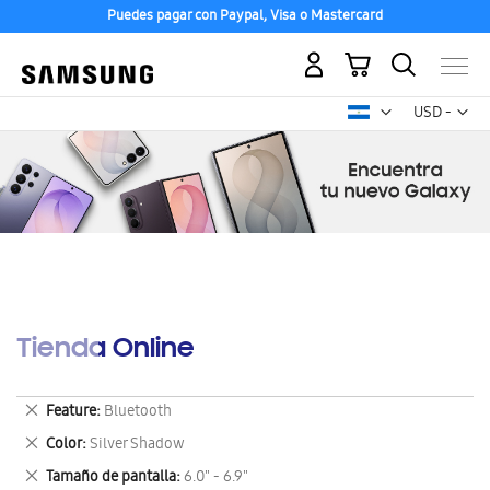
Puedes pagar con Paypal, Visa o Mastercard
Mi carrito
Mon
USD -
dólar
estadounid
Tienda Online
Eliminar
Feature
Bluetooth
este
Eliminar
Color
Silver Shadow
artículo
este
Eliminar
Tamaño de pantalla
6.0" - 6.9"
artículo