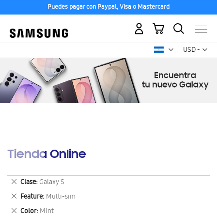
Puedes pagar con Paypal, Visa o Mastercard
Mi carrito
Mon
USD -
dólar
estadounid
Tienda Online
Eliminar
Clase
Galaxy S
este
Eliminar
Feature
Multi-sim
artículo
este
Eliminar
Color
Mint
artículo