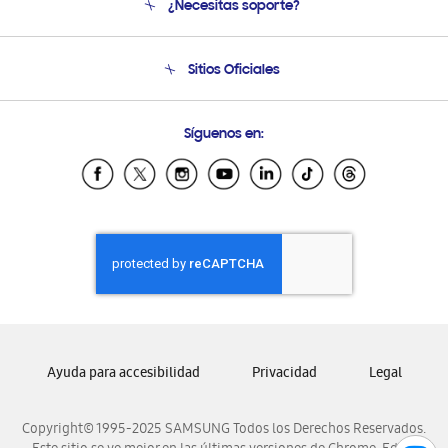
¿Necesitas soporte?
Soporte
Condiciones de Compra
Soporte telefónico
Sitios Oficiales
Soporte vía eMail
Preguntas Frecuentes
Samsung Costa Rica
Síguenos en:
Samsung Ecuador
Samsung El Salvador
Samsung Guatemala
Samsung Honduras
Samsung Nicaragua
Samsung Panamá
Samsung República Dominicana
Samsung Venezuela
Ayuda para accesibilidad
Privacidad
Legal
Copyright© 1995-2025 SAMSUNG Todos los Derechos Reservados.