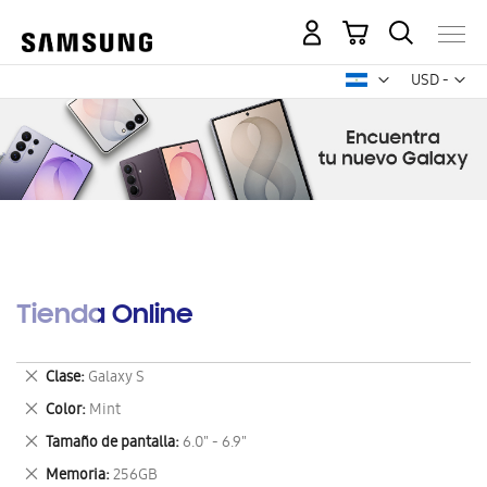
Mi carrito
Mon
USD -
dólar
estadounid
Tienda Online
Eliminar
Clase
Galaxy S
este
Eliminar
Color
Mint
artículo
este
Eliminar
Tamaño de pantalla
6.0" - 6.9"
artículo
este
Eliminar
Memoria
256GB
artículo