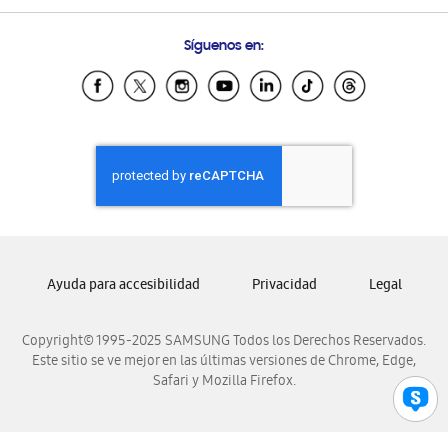
Preguntas Frecuentes
Samsung Costa Rica
Síguenos en:
Samsung Ecuador
Samsung El Salvador
Samsung Guatemala
Samsung Honduras
Samsung Nicaragua
Samsung Panamá
Samsung República Dominicana
Samsung Venezuela
Ayuda para accesibilidad
Privacidad
Legal
Copyright© 1995-2025 SAMSUNG Todos los Derechos Reservados.
Este sitio se ve mejor en las últimas versiones de Chrome, Edge,
Safari y Mozilla Firefox.