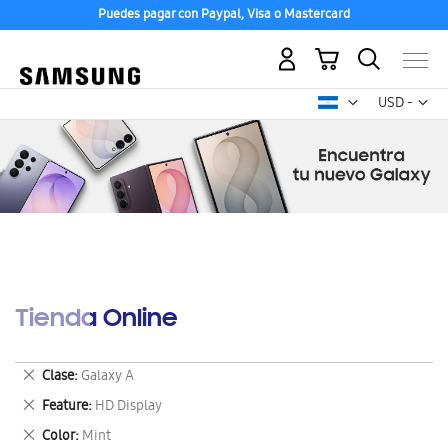
Puedes pagar con Paypal, Visa o Mastercard
Mi carrito
Mon
USD -
dólar
estadounid
Tienda Online
Eliminar
Clase
Galaxy A
este
Eliminar
Feature
HD Display
artículo
este
Eliminar
Color
Mint
artículo