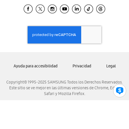
Samsung Ecuador
Samsung El Salvador
Samsung Guatemala
Samsung Honduras
Samsung Nicaragua
Samsung Panamá
Samsung República Dominicana
Samsung Venezuela
Ayuda para accesibilidad
Privacidad
Legal
Copyright© 1995-2025 SAMSUNG Todos los Derechos Reservados.
Este sitio se ve mejor en las últimas versiones de Chrome, Edge,
Safari y Mozilla Firefox.