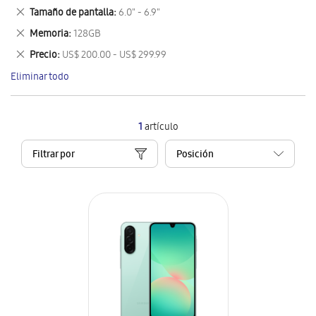
este
Eliminar
Tamaño de pantalla
6.0" - 6.9"
artículo
este
Eliminar
Memoria
128GB
artículo
este
Eliminar
Precio
US$ 200.00 - US$ 299.99
artículo
este
Eliminar todo
artículo
1
artículo
Filtrar por