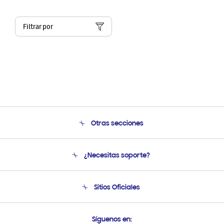
Filtrar por
Otras secciones
Conócenos
¿Necesitas soporte?
Soporte
Condiciones de Compra
Soporte telefónico
Sitios Oficiales
Soporte vía eMail
Preguntas Frecuentes
Samsung Costa Rica
Síguenos en: