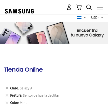
Mi carrito
Mon
USD -
dólar
estadounid
Tienda Online
Eliminar
Clase
Galaxy A
este
Eliminar
Feature
Sensor de huella dactilar
artículo
este
Eliminar
Color
Mint
artículo
este