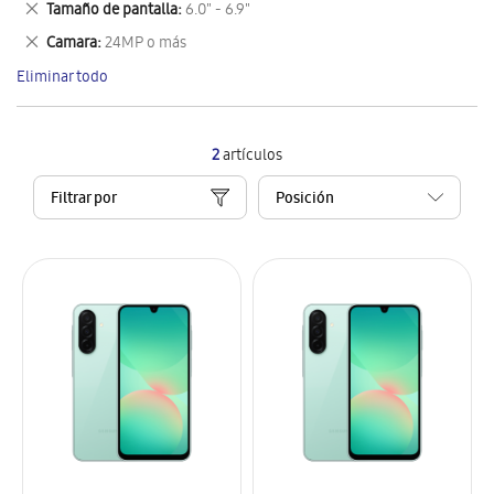
Eliminar
Tamaño de pantalla
6.0" - 6.9"
artículo
este
Eliminar
Camara
24MP o más
artículo
este
Eliminar todo
artículo
2
artículos
Filtrar por