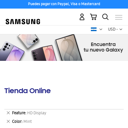
Puedes pagar con Paypal, Visa o Mastercard
Mi carrito
Mon
USD -
dólar
estadounid
Tienda Online
Eliminar
Feature
HD Display
este
Eliminar
Color
Mint
artículo
este