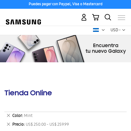
Puedes pagar con Paypal, Visa o Mastercard
Mi carrito
Mon
USD -
dólar
estadounid
Tienda Online
Eliminar
Color
Mint
este
Eliminar
Precio
US$ 250.00 - US$ 259.99
artículo
este