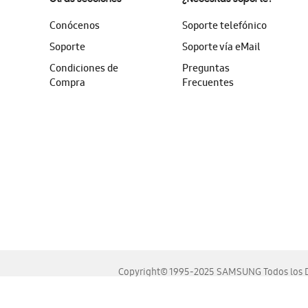
Conócenos
Soporte telefónico
Soporte
Soporte vía eMail
Condiciones de
Preguntas
Compra
Frecuentes
Copyright© 1995-2025 SAMSUNG Todos los D
Este sitio se ve mejor en las últimas versiones de Chrome