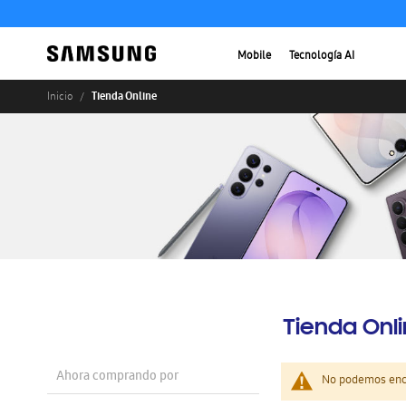
Mobile
Tecnología AI
Tienda Online
Inicio
Tienda Onl
Ahora comprando por
No podemos enco