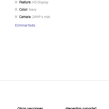
Eliminar
Feature
HD Display
este
Eliminar
Color
Navy
artículo
este
Eliminar
Camara
24MP o más
artículo
este
Eliminar todo
artículo
Otras secciones
¿Necesitas soporte?