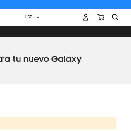
Mi carrito
Moneda
USD -
dólar
estadounidense