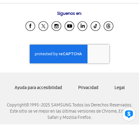
Preguntas Frecuentes
Samsung Costa Rica
Síguenos en:
Samsung Ecuador
Samsung El Salvador
Samsung Guatemala
Samsung Honduras
Samsung Nicaragua
Samsung Panamá
Samsung República Dominicana
Samsung Venezuela
Ayuda para accesibilidad
Privacidad
Legal
Copyright© 1995-2025 SAMSUNG Todos los Derechos Reservados.
Este sitio se ve mejor en las últimas versiones de Chrome, Edge,
Safari y Mozilla Firefox.