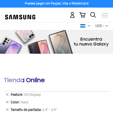
Puedes pagar con Paypal, Visa o Mastercard
Mi carrito
Mon
USD -
dólar
estadounid
Tienda Online
Eliminar
Feature
HD Display
este
Eliminar
Color
Navy
artículo
este
Eliminar
Tamaño de pantalla
6.0" - 6.9"
artículo