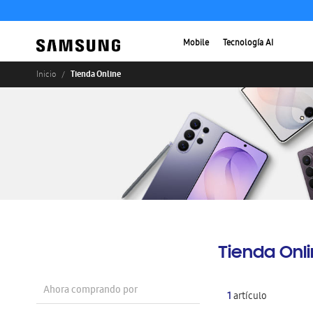
Mobile
Tecnología AI
Tienda Online
Inicio
Tienda Onl
Ahora comprando por
1
artículo