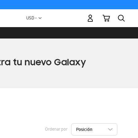
Mi carrito
Moneda
USD -
dólar
estadounidense
Ordenar por