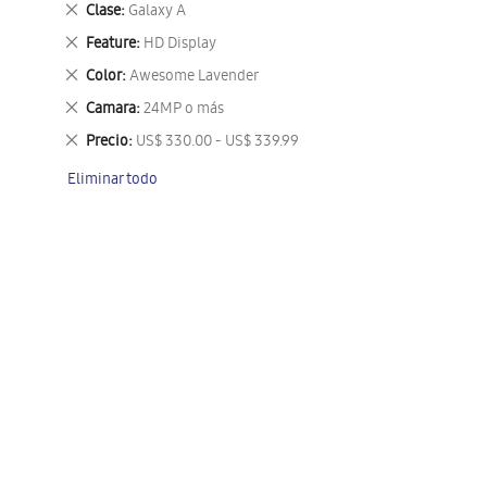
Eliminar
Clase
Galaxy A
este
Eliminar
Feature
HD Display
artículo
este
Eliminar
Color
Awesome Lavender
artículo
este
Eliminar
Camara
24MP o más
artículo
este
Eliminar
Precio
US$ 330.00 - US$ 339.99
artículo
este
Eliminar todo
artículo