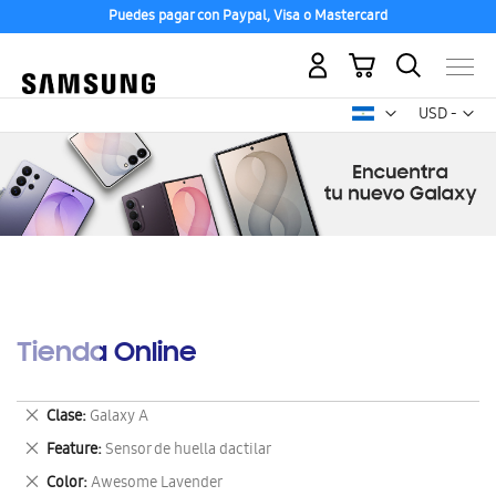
Puedes pagar con Paypal, Visa o Mastercard
Mi carrito
Mon
USD -
dólar
estadounid
Tienda Online
Eliminar
Clase
Galaxy A
este
Eliminar
Feature
Sensor de huella dactilar
artículo
este
Eliminar
Color
Awesome Lavender
artículo