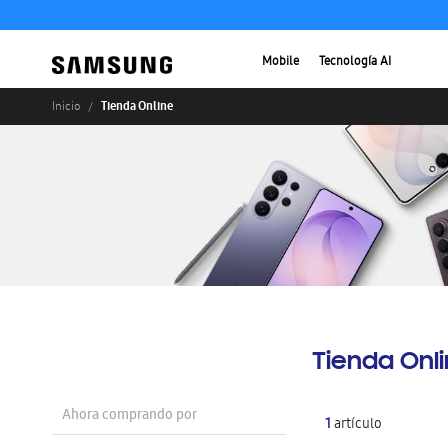
Mobile
Tecnología AI
Tienda Online
Inicio
Tienda Onl
Ahora comprando por
1
artículo