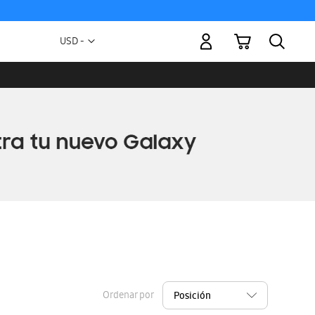
Mi carrito
Moneda
USD -
dólar
estadounidense
Ordenar por