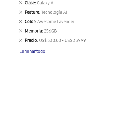
Eliminar
Clase
Galaxy A
este
Eliminar
Feature
Tecnología AI
artículo
este
Eliminar
Color
Awesome Lavender
artículo
este
Eliminar
Memoria
256GB
artículo
este
Eliminar
Precio
US$ 330.00 - US$ 339.99
artículo
este
Eliminar todo
artículo