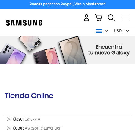
Puedes pagar con Paypal, Visa o Mastercard
Mi carrito
Mon
USD -
dólar
estadounid
Tienda Online
Eliminar
Clase
Galaxy A
este
Eliminar
Color
Awesome Lavender
artículo
este