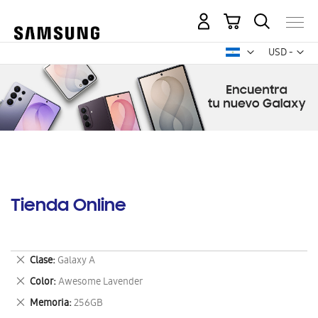
Mi carrito
Mon
USD -
dólar
estadounid
Tienda Online
Eliminar
Clase
Galaxy A
este
Eliminar
Color
Awesome Lavender
artículo
este
Eliminar
Memoria
256GB
artículo
este