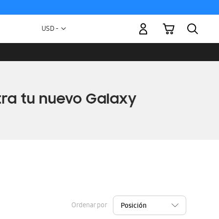
Mi carrito
Moneda
USD -
dólar
estadounidense
Ordenar por