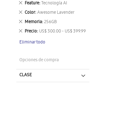
Eliminar
Feature
Tecnología AI
este
Eliminar
Color
Awesome Lavender
artículo
este
Eliminar
Memoria
256GB
artículo
este
Eliminar
Precio
US$ 300.00 - US$ 399.99
artículo
este
Eliminar todo
artículo
Opciones de compra
CLASE