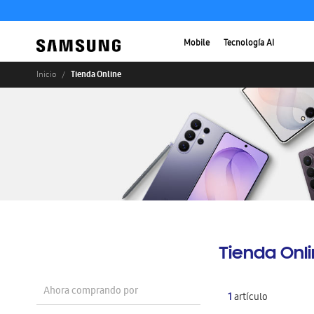
Mobile
Tecnología AI
Tienda Online
Inicio
Tienda Onl
Ahora comprando por
1
artículo