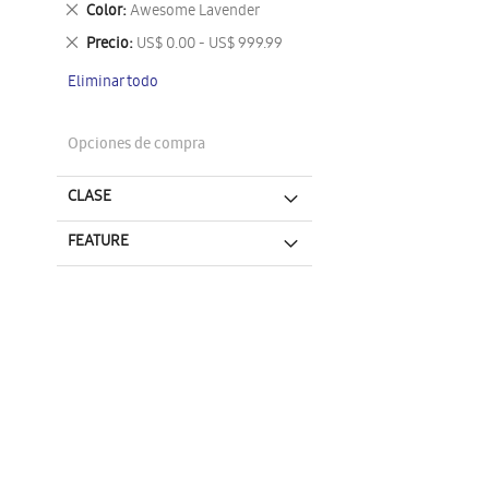
Eliminar
Color
Awesome Lavender
este
Eliminar
Precio
US$ 0.00 - US$ 999.99
artículo
este
Eliminar todo
artículo
Opciones de compra
CLASE
FEATURE