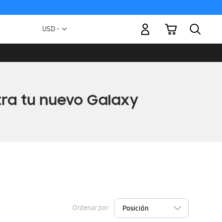
Mi carrito
Moneda
USD -
dólar
estadounidense
Ordenar por