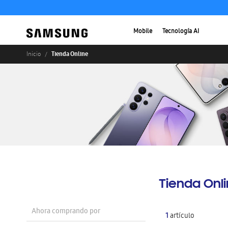
Mobile
Tecnología AI
Tienda Online
Inicio
Tienda Onl
Ahora comprando por
1
artículo