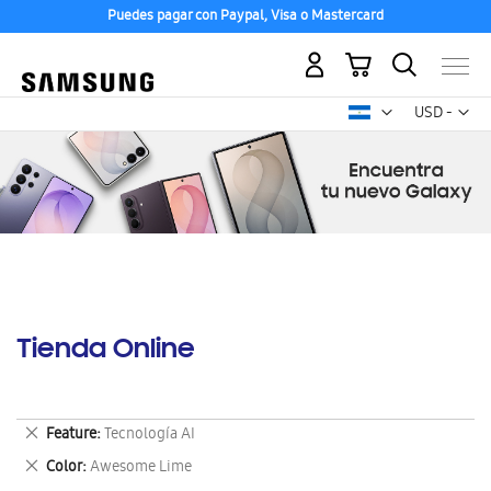
Puedes pagar con Paypal, Visa o Mastercard
Mi carrito
Mon
USD -
dólar
estadounid
Tienda Online
Eliminar
Feature
Tecnología AI
este
Eliminar
Color
Awesome Lime
artículo
este