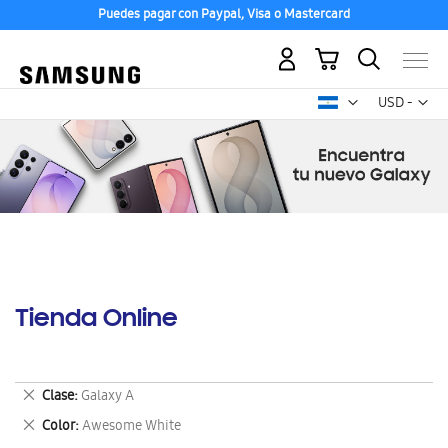
Puedes pagar con Paypal, Visa o Mastercard
Mi carrito
Mon
USD -
dólar
estadounid
Tienda Online
Eliminar
Clase
Galaxy A
este
Eliminar
Color
Awesome White
artículo
este