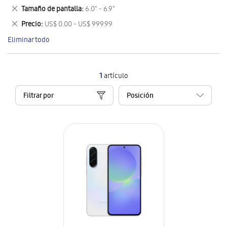
este
Eliminar
Tamaño de pantalla
6.0" - 6.9"
artículo
este
Eliminar
Precio
US$ 0.00 - US$ 999.99
artículo
este
Eliminar todo
artículo
1
artículo
Filtrar por