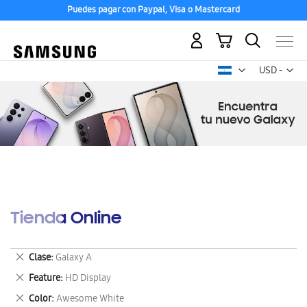
Puedes pagar con Paypal, Visa o Mastercard
Mi carrito
Mon
USD -
dólar
estadounid
Tienda Online
Eliminar
Clase
Galaxy A
este
Eliminar
Feature
HD Display
artículo
este
Eliminar
Color
Awesome White
artículo